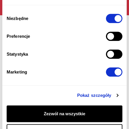
Wybór
Niezbędne
zgody
Вибрані реалізації
Preferencje
Statystyka
Працюючи для наших клієнтів, ми мали
можливість брати участь у багатьох
Marketing
унікальних проектах.
Pokaż szczegóły
Zezwól na wszystkie