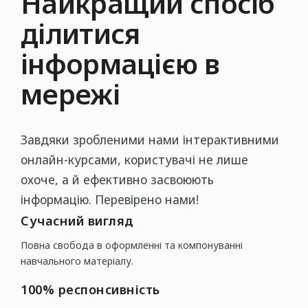
Найкращий спосіб
Картки товарів
ділитися
Підтримка продажів в інтернет-магазинах
інформацією в
Фотографії товару - Пакшоти
мережі
РЕШТА
Інтерактивні онлайн-курси
Завдяки зробленими нами інтерактивними
Дизайн упаковки - Packaging
онлайн-курсами, користувачі не лише
Соціальні мережі
охоче, а й ефективно засвоюють
інформацію. Перевірено нами!
Cучасний вигляд
Повна свобода в оформленні та компонуванні
навчального матеріалу.
100% респонсивність