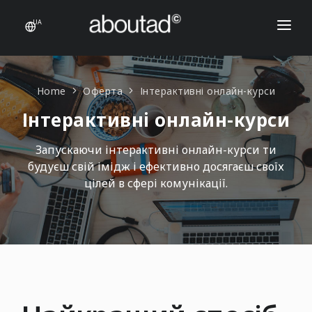
UA
ІНТЕРНЕТ-МАГАЗИНИ
E-COMMERCE
Home
Оферта
Інтерактивні онлайн-курси
Інтерактивні онлайн-курси
ОФЕРТА
ІНТЕРНЕТ-МАГАЗИНИ
КОНТАКТИ
Запускаючи інтерактивні онлайн-курси ти
будуєш свій імідж і ефективно досягаєш своїх
Магазини Prestashop
НАПИШИ НАМ
цілей в сфері комунікації.
Підтримка продажів в інтернет-магазинах
Товарні фіди
Картки товарів
E-COMMERCE
Товарні фіди