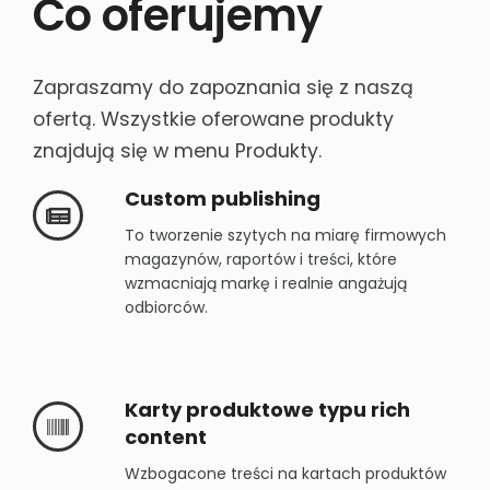
Co oferujemy
Karty produktowe
Wsparcie sprzedaży sklepów internetowych
Zapraszamy do zapoznania się z naszą
Fotografia produktowa
ofertą. Wszystkie oferowane produkty
znajdują się w menu Produkty.
POZOSTAŁE
e-learning
Custom publishing
Projektowanie opakowań
To tworzenie szytych na miarę firmowych
magazynów, raportów i treści, które
Social Media
wzmacniają markę i realnie angażują
Custom Publishing
odbiorców.
Joomla!
Aktywacje konsumenckie
Karty produktowe typu rich
content
Wzbogacone treści na kartach produktów