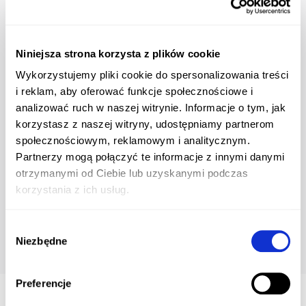
towarów i usług naszych klientów a także do wsparcia
sprzedaży.
Strony WWW
Niniejsza strona korzysta z plików cookie
Tworzymy strony internetowe szytę na miarę, pod
Wykorzystujemy pliki cookie do spersonalizowania treści
potrzeby naszych klientów. Projekty zgodne z
i reklam, aby oferować funkcje społecznościowe i
najnowszymi trendami łączymy z systemami
analizować ruch w naszej witrynie. Informacje o tym, jak
zarządzania treścią Joomla i WordPress.
korzystasz z naszej witryny, udostępniamy partnerom
społecznościowym, reklamowym i analitycznym.
Marketing internetowy
Partnerzy mogą połączyć te informacje z innymi danymi
Oferujemy wsparcie działań naszych klientów w
otrzymanymi od Ciebie lub uzyskanymi podczas
przestrzeni internetowej. Korzystamy z platform Google
korzystania z ich usług.
Ads i YouTube do promowania marek i produktów.
Wybór
Niezbędne
zgody
Preferencje