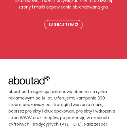
sztampowa, możesz przywiązać klienta do swojej
strony i marki odpowiednio obrandowaną grą.
ZAGRAJ TERAZ!
about ad to agencja reklamowa obecna na rynku
reklamowym od 14 lat. Oferujemy kampanie 360
stopni: począwszy od strategii i tworzenia marki,
poprzez projekty i druk opakowań, projekty i wdrożenia
stron WWW oraz sklepów, po promocję w mediach
cyfrowych i tradycyjnych (ATL + BTL). Nasz zespół