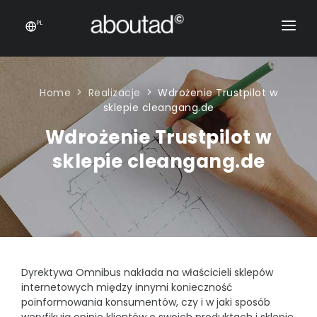
PL
PROJEKTOWANIE OPAKOWAŃ
E-COMMERCE
Home
Realizacje
Wdrożenie Trustpilot w
sklepie cleangang.de
PRODUKTY
Wdrożenie Trustpilot w
SKLEPY INTERNETOWE
KONTAKT
sklepie cleangang.de
Sklepy Prestashop
NAPISZ DO NAS
Wsparcie sprzedaży sklepów internetowych
Feedy produktowe
Karty produktowe
Dyrektywa Omnibus nakłada na właścicieli sklepów
E-COMMERCE
internetowych między innymi konieczność
poinformowania konsumentów, czy i w jaki sposób
Feedy produktowe