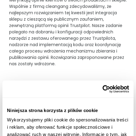
weryfikują opinie klientów o swoich produktach i sklepie.
Wspólnie z firmą cleangang zdecydowaliśmy, że
Karty produktowe
najlepszym rozwiązaniem tej kwestii jest integracja
Wsparcie sprzedaży sklepów internetowych
sklepu z cieszącą się publicznym zaufaniem,
zewnętrzną platformą opinii Trustpilot. Nasze zadanie
Fotografia produktowa
polegało na dobraniu i konfiguracji odpowiednich
narzędzi z zestawu oferowanego przez Trustpilota,
POZOSTAŁE
nadzorze nad implementacją kodu oraz koordynację
całego procesu wdrożenia mechanizmu zbierania i
e-learning
publikowania opinii. Rozwiązania zaproponowane przez
Projektowanie opakowań
nas zostały wdrożone.
Social Media
KLIENT:
Custom Publishing
CLEANGANG
Joomla!
ZAKRES PRAC:
Aktywacje konsumenckie
DORADZTWO, KOORDYNACJA, NADZÓR NAD IMPLEMENTACJĄ
Niniejsza strona korzysta z plików cookie
Wykorzystujemy pliki cookie do spersonalizowania treści
i reklam, aby oferować funkcje społecznościowe i
analizować ruch w naszej witrynie. Informacje o tym, jak