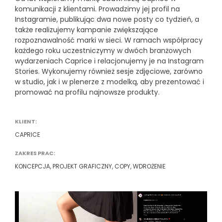
komunikacji z klientami. Prowadzimy jej profil na
Karty produktowe
Instagramie, publikując dwa nowe posty co tydzień, a
także realizujemy kampanie zwiększające
Wsparcie sprzedaży sklepów internetowych
rozpoznawalność marki w sieci. W ramach współpracy
Fotografia produktowa
każdego roku uczestniczymy w dwóch branżowych
wydarzeniach Caprice i relacjonujemy je na Instagram
POZOSTAŁE
Stories. Wykonujemy również sesje zdjęciowe, zarówno
w studio, jak i w plenerze z modelką, aby prezentować i
e-learning
promować na profilu najnowsze produkty.
Projektowanie opakowań
Social Media
KLIENT:
CAPRICE
Custom Publishing
ZAKRES PRAC:
Joomla!
KONCEPCJA, PROJEKT GRAFICZNY, COPY, WDROŻENIE
Aktywacje konsumenckie